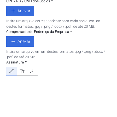
CPF / RG / CNH dos Sócios
*
Anexar
Insira um arquivo correspondente para cada sócio  em um 
destes formatos: .jpg / .png / .docx / .pdf  de até 20 MB.
Comprovante de Endereço da Empresa
*
Anexar
Insira um arquivo em um destes formatos: .jpg / .png / .docx / 
.pdf  de até 20 MB.
Assinatura
*
Modo Desenho selecionado. Desenhar requer um mouse ou touchpad. Para acessibilidade d